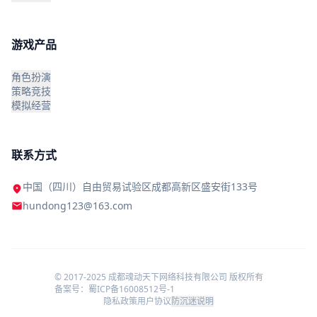
游戏产品
角色扮演
策略竞技
模拟经营
联系方式
中国（四川）自由贸易试验区成都高新区盛安街133号
location_on
email
hundong123@163.com
© 2017-2025 成都魂动天下网络科技有限公司 版权所有
备案号：蜀ICP备16008512号-1
隐私政策
用户协议
防沉迷说明