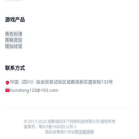
游戏产品
角色扮演
策略竞技
模拟经营
联系方式
中国（四川）自由贸易试验区成都高新区盛安街133号
location_on
email
hundong123@163.com
© 2017-2025 成都魂动天下网络科技有限公司 版权所有
备案号：蜀ICP备16008512号-1
隐私政策
用户协议
防沉迷说明